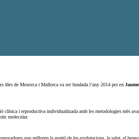
es illes de Menorca i Mallorca va ser fundada l’any 2014 per en
Jaume
ó clínica i reproductiva individualitzada amb les metodologies més ava
stic molecular.
nnovadores que milloren la gestió de les explotacions, la salut, el benest