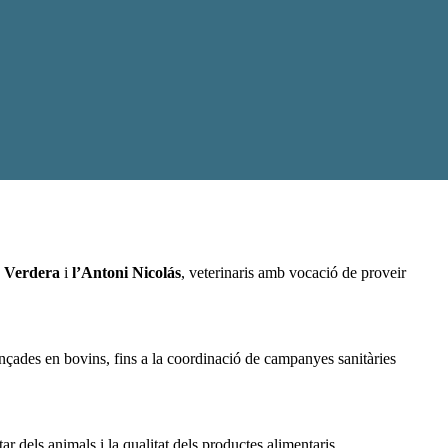
 Verdera
i
l’Antoni Nicolás
, veterinaris amb vocació de proveir
nçades en bovins, fins a la coordinació de campanyes sanitàries
ar dels animals i la qualitat dels productes alimentaris.