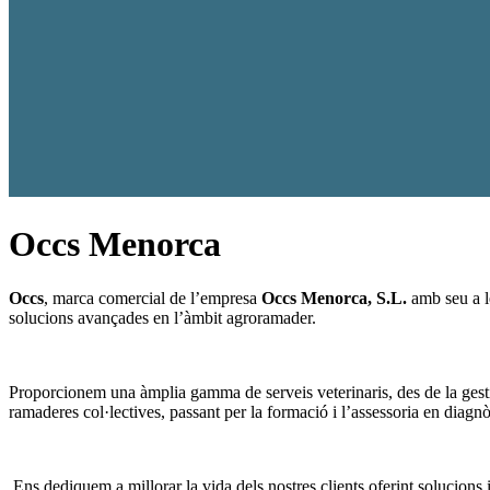
Occs Menorca
Occs
, marca comercial de l’empresa
Occs Menorca, S.L.
amb seu a l
solucions avançades en l’àmbit agroramader.
Proporcionem una àmplia gamma de serveis veterinaris, des de la gesti
ramaderes col·lectives, passant per la formació i l’assessoria en diagnò
Ens dediquem a millorar la vida dels nostres clients oferint solucions i